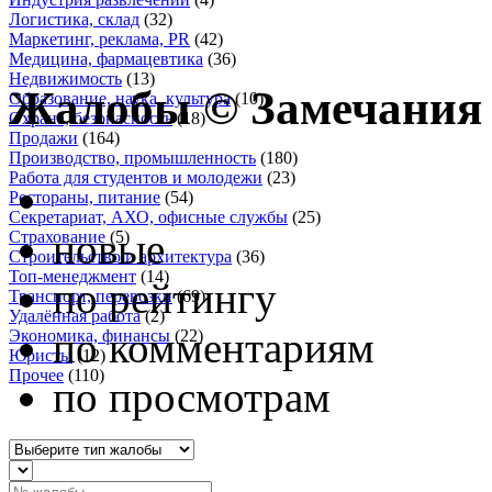
Логистика, склад
(32)
Маркетинг, реклама, PR
(42)
Медицина, фармацевтика
(36)
Недвижимость
(13)
Жалобы
© Замечания
Образование, наука, культура
(10)
Охрана, безопасность
(18)
Продажи
(164)
Производство, промышленность
(180)
Работа для студентов и молодежи
(23)
Рестораны, питание
(54)
Секретариат, АХО, офисные службы
(25)
новые
Страхование
(5)
Строительство и архитектура
(36)
Топ-менеджмент
(14)
по рейтингу
Транспорт, перевозки
(69)
Удалённая работа
(2)
по комментариям
Экономика, финансы
(22)
Юристы
(12)
Прочее
(110)
по просмотрам