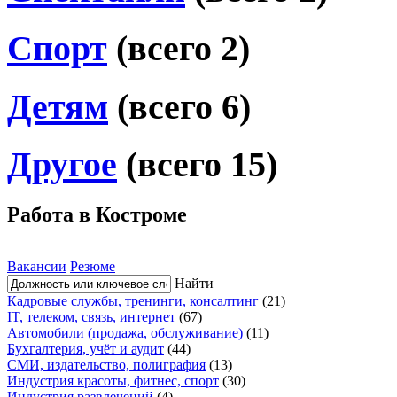
Спорт
(всего 2)
Детям
(всего 6)
Другое
(всего 15)
Работа в Костроме
Вакансии
Резюме
Найти
Кадровые службы, тренинги, консалтинг
(21)
IT, телеком, связь, интернет
(67)
Автомобили (продажа, обслуживание)
(11)
Бухгалтерия, учёт и аудит
(44)
СМИ, издательство, полиграфия
(13)
Индустрия красоты, фитнес, спорт
(30)
Индустрия развлечений
(4)