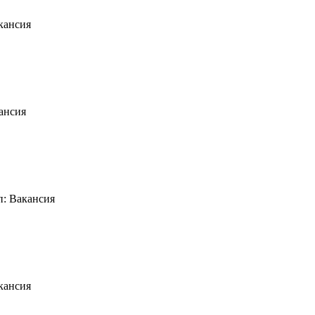
кансия
ансия
п: Вакансия
кансия