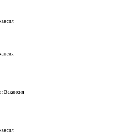
кансия
кансия
п: Вакансия
кансия