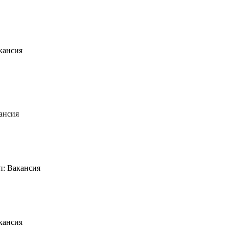
кансия
ансия
п: Вакансия
кансия