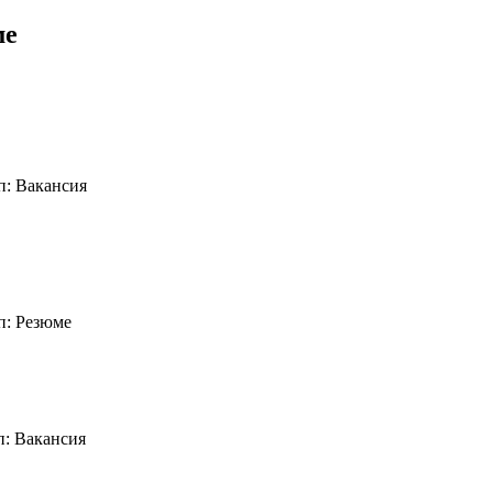
ме
п: Вакансия
п: Резюме
п: Вакансия