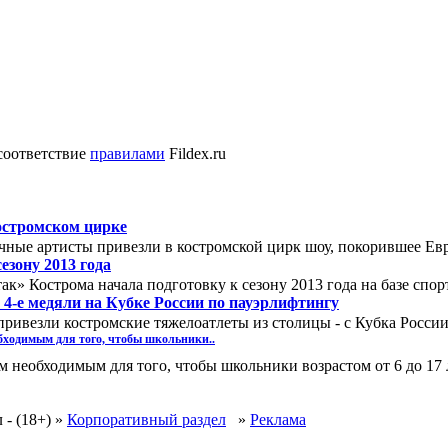
соответствие
правилами
Fildex.ru
остромском цирке
ные артисты привезли в костромской цирк шоу, покорившее Евр
езону 2013 года
» Кострома начала подготовку к сезону 2013 года на базе спор
4-е медяли на Кубке России по пауэрлифтингу
привезли костромские тяжелоатлеты из столицы - с Кубка Росси
обходимым для того, чтобы школьники..
м необходимым для того, чтобы школьники возрастом от 6 до 17
 - (18+)
»
Корпоративный раздел
»
Реклама