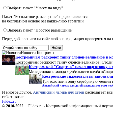
Выбрать пакет "У всех на виду"
Пакет "Бесплатное размещение" предоставляется
на бесплатной основе без каких-либо гарантий
Выбрать пакет "Простое размещение"
Перед добавлением на сайт любая информация проверяется на 
Новости Костромы
Костромичам раскроют тайну слонов-великанов в к
Костромичам раскроют тайну слонов-великанов. Столич
Костромской "Спартак" начал подготовку к с
Молодежная команда футбольного клуба «Спартак
Костромские тяжелоатлеты завоевали 
Три золотые и одну серебряную медали 
Английский лагерь для детей располагает всем не
И многое другое.
Английский лагерь для детей
располагает все
себя занятие.
Fildex.ru
© 2010-2022
| Fildex.ru - Костромской информационный портал