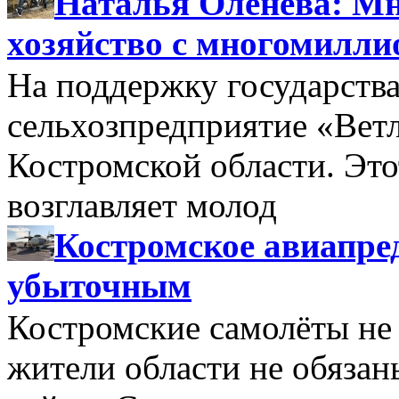
Наталья Оленева: Мн
хозяйство с многомилл
На поддержку государства
сельхозпредприятие «Вет
Костромской области. Этот
возглавляет молод
Костромское авиапре
убыточным
Костромские самолёты не 
жители области не обяза