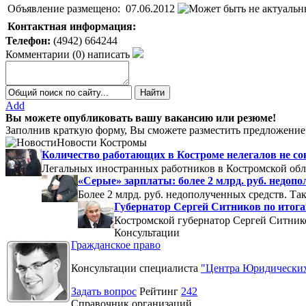
Объявление размещено:
07.06.2012
Контактная информация:
Телефон:
(4942) 664244
Комментарии
(
0
)
написать
Add
Вы можете опубликовать вашу вакансию или резюме!
Заполнив краткую форму, Вы сможете разместить предложение 
Новости Костромы
Количество работающих в Костроме нелегалов не с
Легальных иностранных работников в Костромской обла
«Серые» зарплаты: более 2 млрд. руб. недоп
Более 2 млрд. руб. недополученных средств. Т
Губернатор Сергей Ситников по итогам
Костромской губернатор Сергей Ситников
Консультации
Гражданское право
Консультации специалиста
"Центра Юридических
Задать вопрос
Рейтинг
242
Справочник организаций