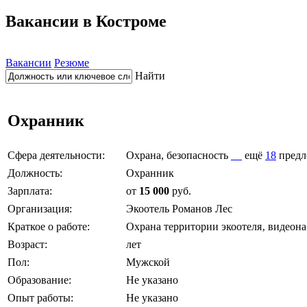
Вакансии в Костроме
Вакансии
Резюме
Найти
Охранник
Сфера деятельности:
Охрана, безопасность
ещё
18
предл
Должность:
Охранник
Зарплата:
от
15 000
руб.
Организация:
Экоотель Романов Лес
Краткое о работе:
Охрана территории экоотеля‚ видеон
Возраст:
лет
Пол:
Мужской
Образование:
Не указано
Опыт работы:
Не указано