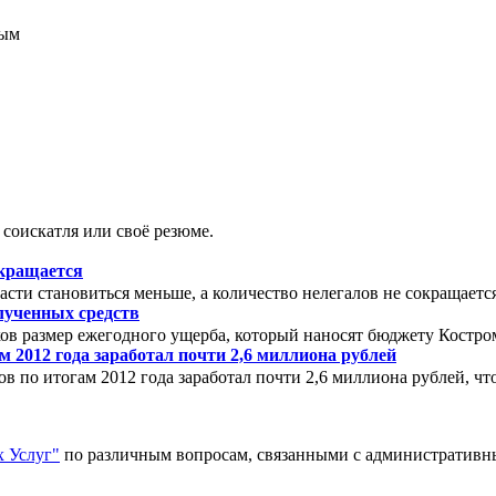
соискатля или своё резюме.
окращается
сти становиться меньше, а количество нелегалов не сокращаетс
олученных средств
аков размер ежегодного ущерба, который наносят бюджету Костро
 2012 года заработал почти 2,6 миллиона рублей
 по итогам 2012 года заработал почти 2,6 миллиона рублей, что 
 Услуг"
по различным вопросам, связанными с административ