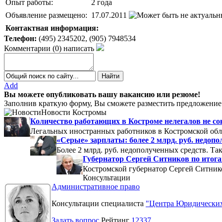
Опыт работы:
2 года
Объявление размещено:
17.07.2011
Контактная информация:
Телефон:
(495) 2345202, (905) 7948534
Комментарии
(
0
)
написать
Add
Вы можете опубликовать вашу вакансию или резюме!
Заполнив краткую форму, Вы сможете разместить предложение 
Новости Костромы
Количество работающих в Костроме нелегалов не с
Легальных иностранных работников в Костромской обла
«Серые» зарплаты: более 2 млрд. руб. недоп
Более 2 млрд. руб. недополученных средств. Т
Губернатор Сергей Ситников по итогам
Костромской губернатор Сергей Ситников
Консультации
Административное право
Консультации специалиста
"Центра Юридических
Задать вопрос
Рейтинг
12337