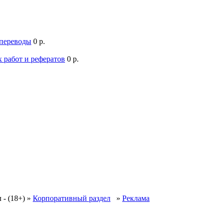
 переводы
0 р.
 работ и рефератов
0 р.
 - (18+)
»
Корпоративный раздел
»
Реклама