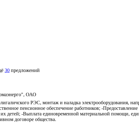
щё
30
предложений
омаэнерго", ОАО
лигаличского РЭС, монтаж и наладка электрооборудования, напр
ственное пенсионное обеспечение работников; -Предоставление
и их детей; -Выплата единовременной материальной помощи, ед
ивном договоре общества.