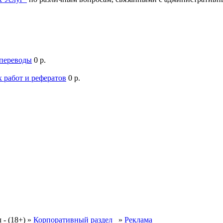
 переводы
0 р.
 работ и рефератов
0 р.
 - (18+)
»
Корпоративный раздел
»
Реклама