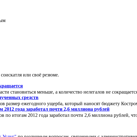
соискатля или своё резюме.
окращается
сти становиться меньше, а количество нелегалов не сокращаетс
олученных средств
аков размер ежегодного ущерба, который наносят бюджету Костро
 2012 года заработал почти 2,6 миллиона рублей
 по итогам 2012 года заработал почти 2,6 миллиона рублей, что 
 Услуг"
по различным вопросам, связанными с административ