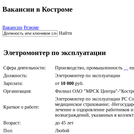
Вакансии в Костроме
Вакансии
Резюме
Найти
Элетромонтер по эксплуатации
Сфера деятельности:
Производство, промышленность
е
Должность:
Элетромонтер по эксплуатации
Зарплата:
от
10 000
руб.
Организация:
Филиал ОАО "МРСК Центра"-"Костр
Элетромонтер по эксплуатации РС Со
медицинское страхование; -Негосудар
Краткое о работе:
лечение и оздоровление работников 
вознаграждений, указанных в коллект
Возраст:
до 45 лет
Пол:
Любой