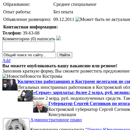
Образование:
Среднее специальное
Опыт работы:
Без опыта
Объявление размещено:
09.12.2011
Контактная информация:
Телефон:
39-63-08
Комментарии
(
0
)
написать
Add
Вы можете опубликовать вашу вакансию или резюме!
Заполнив краткую форму, Вы сможете разместить предложение 
Новости Костромы
Количество работающих в Костроме нелегалов не с
Легальных иностранных работников в Костромской обла
«Серые» зарплаты: более 2 млрд. руб. недоп
Более 2 млрд. руб. недополученных средств. Т
Губернатор Сергей Ситников по итогам
Костромской губернатор Сергей Ситников
Консультации
Административное право
Консультации специалиста
"Центра Юридических