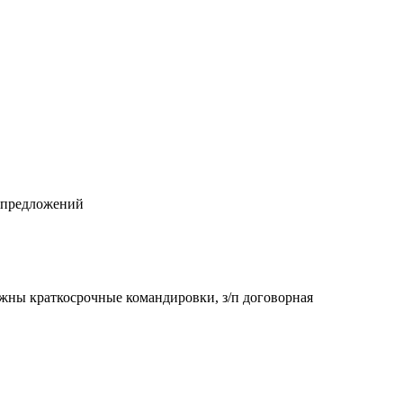
предложений
жны краткосрочные командировки, з/п договорная