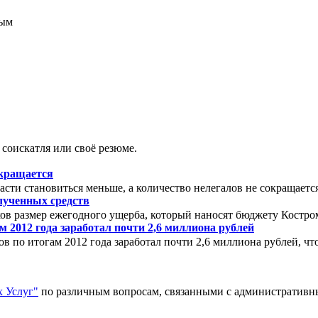
соискатля или своё резюме.
окращается
сти становиться меньше, а количество нелегалов не сокращаетс
олученных средств
аков размер ежегодного ущерба, который наносят бюджету Костро
 2012 года заработал почти 2,6 миллиона рублей
 по итогам 2012 года заработал почти 2,6 миллиона рублей, что 
 Услуг"
по различным вопросам, связанными с административ