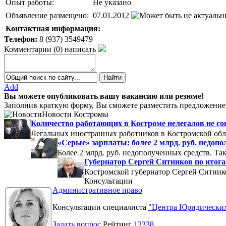
Опыт работы:
Не указано
Объявление размещено:
07.01.2012
Контактная информация:
Телефон:
8 (937) 3549479
Комментарии
(
0
)
написать
Add
Вы можете опубликовать вашу вакансию или резюме!
Заполнив краткую форму, Вы сможете разместить предложение 
Новости Костромы
Количество работающих в Костроме нелегалов не с
Легальных иностранных работников в Костромской обла
«Серые» зарплаты: более 2 млрд. руб. недоп
Более 2 млрд. руб. недополученных средств. Т
Губернатор Сергей Ситников по итогам
Костромской губернатор Сергей Ситников
Консультации
Административное право
Консультации специалиста
"Центра Юридических
Задать вопрос
Рейтинг
12338