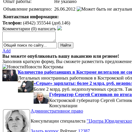
Опыт работы:
Не указано
Объявление размещено:
26.06.2012
Контактная информация:
Телефон:
(4942) 355544 (доб.146)
Комментарии
(
0
)
написать
Add
Вы можете опубликовать вашу вакансию или резюме!
Заполнив краткую форму, Вы сможете разместить предложение 
Новости Костромы
Количество работающих в Костроме нелегалов не с
Легальных иностранных работников в Костромской обла
«Серые» зарплаты: более 2 млрд. руб. недоп
Более 2 млрд. руб. недополученных средств. Т
Губернатор Сергей Ситников по итогам
Костромской губернатор Сергей Ситников
Консультации
Административное право
Консультации специалиста
"Центра Юридических
Задать вопрос
Рейтинг
12387