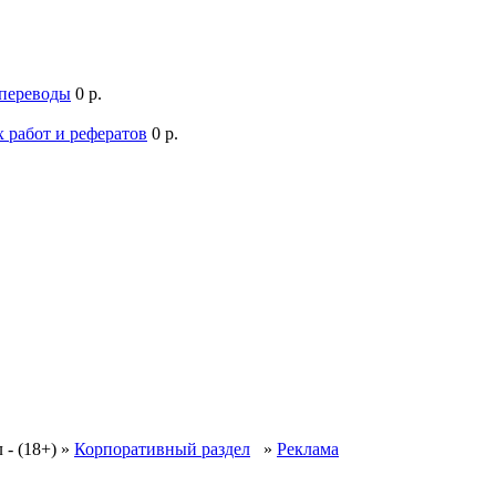
 переводы
0 р.
 работ и рефератов
0 р.
 - (18+)
»
Корпоративный раздел
»
Реклама