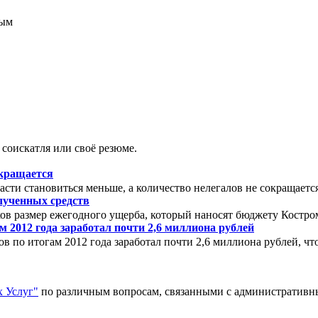
соискатля или своё резюме.
окращается
сти становиться меньше, а количество нелегалов не сокращаетс
олученных средств
аков размер ежегодного ущерба, который наносят бюджету Костро
 2012 года заработал почти 2,6 миллиона рублей
 по итогам 2012 года заработал почти 2,6 миллиона рублей, что 
 Услуг"
по различным вопросам, связанными с административ