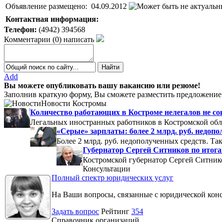
Объявление размещено:
04.09.2012
Контактная информация:
Телефон:
(4942) 394568
Комментарии
(
0
)
написать
Add
Вы можете опубликовать вашу вакансию или резюме!
Заполнив краткую форму, Вы сможете разместить предложение 
Новости Костромы
Количество работающих в Костроме нелегалов не с
Легальных иностранных работников в Костромской обла
«Серые» зарплаты: более 2 млрд. руб. недоп
Более 2 млрд. руб. недополученных средств. Т
Губернатор Сергей Ситников по итогам
Костромской губернатор Сергей Ситников
Консультации
Полный спектр юридических услуг
На Ваши вопросы, связанные с юридической кон
Задать вопрос
Рейтинг
354
Справочник организаций