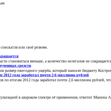
соискатля или своё резюме.
окращается
сти становиться меньше, а количество нелегалов не сокращаетс
олученных средств
аков размер ежегодного ущерба, который наносят бюджету Костро
 2012 года заработал почти 2,6 миллиона рублей
 по итогам 2012 года заработал почти 2,6 миллиона рублей, что 
сультацией в широком спектре её применения, ответит Манина 