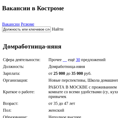
Вакансии в Костроме
Вакансии
Резюме
Найти
Домработница-няня
Сфера деятельности:
Прочее
ещё
30
предложений
Должность:
Домработница-няня
Зарплата:
от
25 000
до
35 000
руб.
Организация:
Новые перспективы, Школа домашнег
РАБОТА В МОСКВЕ с проживанием в 
Краткое о работе:
комнате со всеми удобствами (су‚ кух
привычек
Возраст:
от 35 до 47 лет
Пол:
женский
Образование:
Неполное высшее