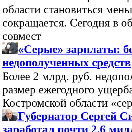
области становиться мень
сокращается. Сегодня в о
совмест
«Серые» зарплаты: бо
недополученных средств
Более 2 млрд. руб. недоп
размер ежегодного ущерб
Костромской области «се
Губернатор Сергей Си
заработал почти 2,6 мил