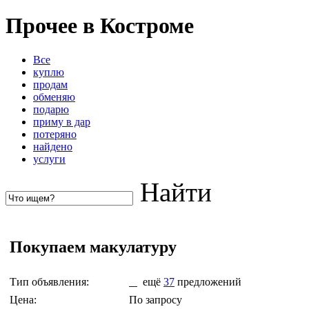
Прочее в Костроме
Все
куплю
продам
обменяю
подарю
приму в дар
потеряно
найдено
услуги
Найти
Покупаем макулатуру
Тип объявления:
ещё
37
предложений
Цена:
По запросу