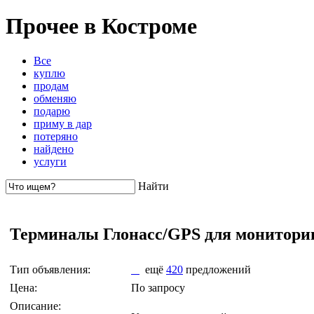
Прочее в Костроме
Все
куплю
продам
обменяю
подарю
приму в дар
потеряно
найдено
услуги
Найти
Терминалы Глонасс/GPS для монитори
Тип объявления:
ещё
420
предложений
Цена:
По запросу
Описание: