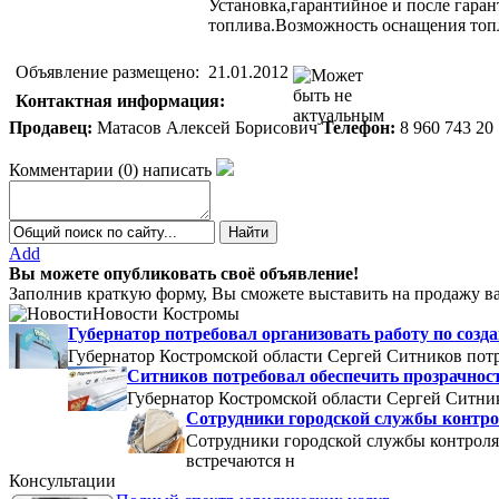
Установка,гарантийное и после гара
топлива.Возможность оснащения топ
Объявление размещено:
21.01.2012
Контактная информация:
Продавец:
Матасов Алексей Борисович
Телефон:
8 960 743 20
Комментарии
(
0
)
написать
Add
Вы можете опубликовать своё объявление!
Заполнив краткую форму, Вы сможете выставить на продажу ва
Новости Костромы
Губернатор потребовал организовать работу по со
Губернатор Костромской области Сергей Ситников потр
Ситников потребовал обеспечить прозрачнос
Губернатор Костромской области Сергей Ситник
Сотрудники городской службы контро
Сотрудники городской службы контроля
встречаются н
Консультации