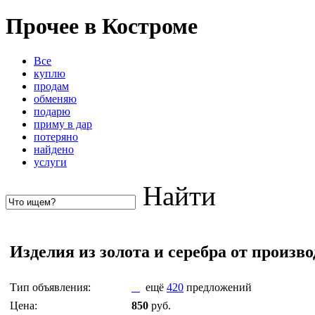
Прочее в Костроме
Все
куплю
продам
обменяю
подарю
приму в дар
потеряно
найдено
услуги
Найти
Изделия из золота и серебра от произв
Тип объявления:
ещё
420
предложений
Цена:
850
руб.