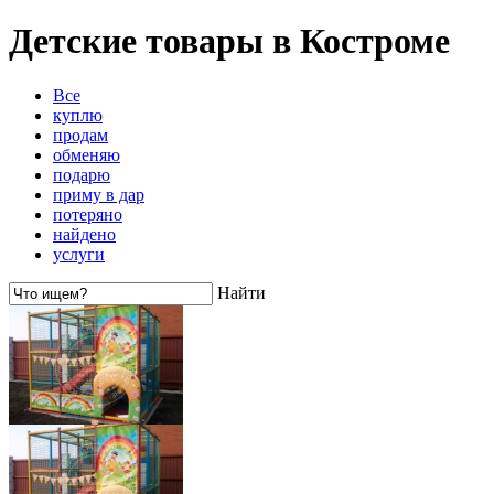
Детские товары в Костроме
Все
куплю
продам
обменяю
подарю
приму в дар
потеряно
найдено
услуги
Найти