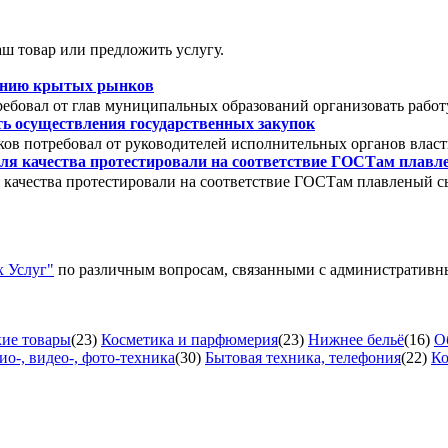
ш товар или предложить услугу.
зданию крытых рынков
ебовал от глав муниципальных образований организовать работ
ть осуществления государственных закупок
ов потребовал от руководителей исполнительных органов власт
ля качества протестировали на соответствие ГОСТам плав
 качества протестировали на соответствие ГОСТам плавленый с
 Услуг"
по различным вопросам, связанными с административ
ие товары
(23)
Косметика и парфюмерия
(23)
Нижнее бельё
(16)
О
ио-, видео-, фото-техника
(30)
Бытовая техника, телефония
(22)
Ко