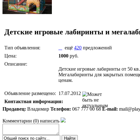
Детские игровые лабиринты и мегала
Тип объявления:
ещё
420
предложений
Цена:
1000
руб.
Описание:
Детские игровые лабиринты от 50 кв
Мегалабиринты для закрытых помеще
ценам.
Объявление размещено:
17.07.2012
Контактная информация:
Продавец:
Владимир
Телефон:
067 777 00 68
E-mail:
mail@play
Комментарии
(
0
)
написать