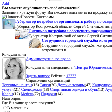
Add
Вы можете опубликовать своё объявление!
Заполнив краткую форму, Вы сможете выставить на продажу ва
Новости Костромы
Губернатор потребовал организовать работу по со
Губернатор Костромской области Сергей Ситников потр
Ситников потребовал обеспечить прозрачнос
Губернатор Костромской области Сергей Ситник
Сотрудники городской службы контро
Сотрудники городской службы контроля
встречаются н
Консультации
Административное право
Консультации специалиста
"Центра Юридических
Задать вопрос
Рейтинг
12333
Справочник организаций
Торговые центры
(16)
Такси
(30)
Детские товары
(47)
Канцелярск
услуги
(21)
Спецодежда
(18)
Спортивная одежда и обувь
(13)
Ауд
Ковры
(12)
Мебель
(72)
Подарки
(14)
Наш опрос
Где Вы чаще делаете покупки?
В магазинах