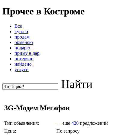
Прочее в Костроме
Все
куплю
продам
обменяю
подарю
приму в дар
потеряно
найдено
услуги
Найти
3G-Модем Мегафон
Тип объявления:
ещё
420
предложений
Цена:
По запросу