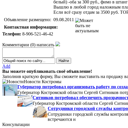
белый) -оба за 300 руб., фимо в штанг
Вышлю в любой город наложным плат
Если всё сразу отдам за 3500 руб. ТОР
Объявление размещено:
09.08.2011
Контактная информация:
Телефон:
8-906-521-46-42
Комментарии
(
0
)
написать
Add
Вы можете опубликовать своё объявление!
Заполнив краткую форму, Вы сможете выставить на продажу ва
Новости Костромы
Губернатор потребовал организовать работу по со
Губернатор Костромской области Сергей Ситников потр
Ситников потребовал обеспечить прозрачнос
Губернатор Костромской области Сергей Ситник
Сотрудники городской службы контро
Сотрудники городской службы контроля
встречаются н
Консультации