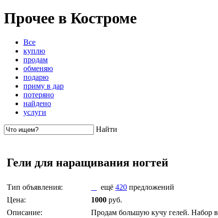
Прочее в Костроме
Все
куплю
продам
обменяю
подарю
приму в дар
потеряно
найдено
услуги
Найти
Гели для наращивания ногтей
Тип объявления:
ещё
420
предложений
Цена:
1000
руб.
Описание:
Продам большую кучу гелей. Набор вит