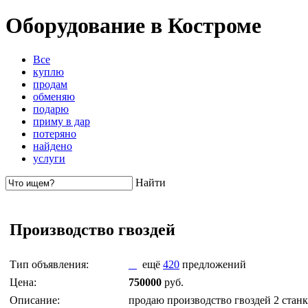
Оборудование в Костроме
Все
куплю
продам
обменяю
подарю
приму в дар
потеряно
найдено
услуги
Найти
Производство гвоздей
Тип объявления:
ещё
420
предложений
Цена:
750000
руб.
Описание:
продаю производство гвоздей 2 станк