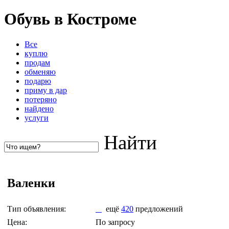
Обувь в Костроме
Все
куплю
продам
обменяю
подарю
приму в дар
потеряно
найдено
услуги
Найти
Валенки
Тип объявления:
ещё
420
предложений
Цена:
По запросу