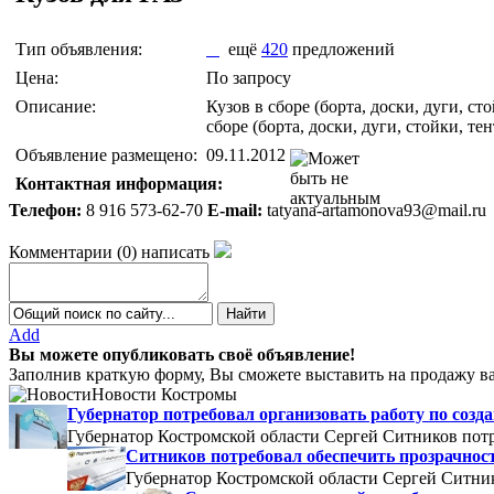
Тип объявления:
ещё
420
предложений
Цена:
По запросу
Описание:
Кузов в сборе (борта, доски, дуги,
сборе (борта, доски, дуги, стойки,
Объявление размещено:
09.11.2012
Контактная информация:
Телефон:
8 916 573-62-70
E-mail:
tatyana-artamonova93@mail.ru
Комментарии
(
0
)
написать
Add
Вы можете опубликовать своё объявление!
Заполнив краткую форму, Вы сможете выставить на продажу ва
Новости Костромы
Губернатор потребовал организовать работу по со
Губернатор Костромской области Сергей Ситников потр
Ситников потребовал обеспечить прозрачнос
Губернатор Костромской области Сергей Ситник