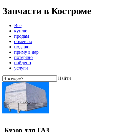
Запчасти в Костроме
Все
куплю
продам
обменяю
подарю
приму в дар
потеряно
найдено
услуги
Найти
Кузов для ГАЗ