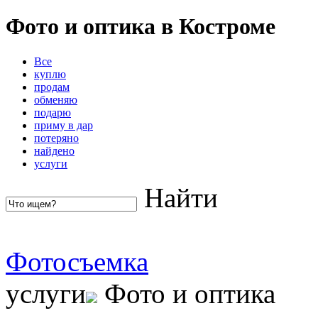
Фото и оптика в Костроме
Все
куплю
продам
обменяю
подарю
приму в дар
потеряно
найдено
услуги
Найти
Фотосъемка
услуги
Фото и оптика