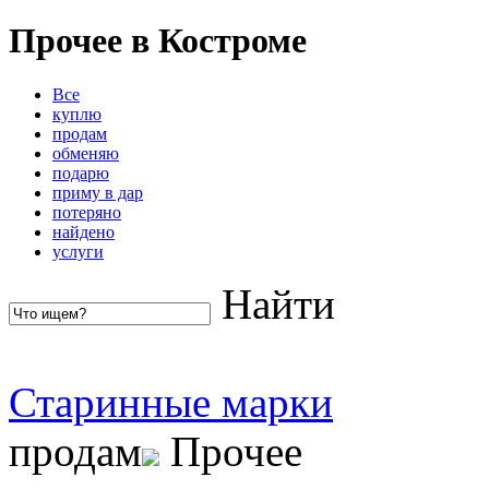
Прочее в Костроме
Все
куплю
продам
обменяю
подарю
приму в дар
потеряно
найдено
услуги
Найти
Старинные марки
продам
Прочее