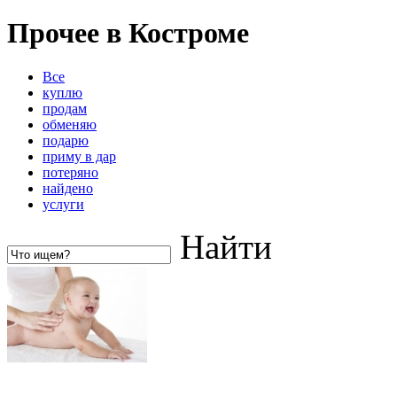
Прочее в Костроме
Все
куплю
продам
обменяю
подарю
приму в дар
потеряно
найдено
услуги
Найти