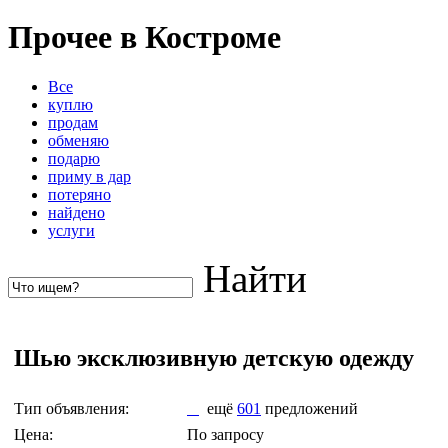
Прочее в Костроме
Все
куплю
продам
обменяю
подарю
приму в дар
потеряно
найдено
услуги
Найти
Шью эксклюзивную детскую одежду
Тип объявления:
ещё
601
предложений
Цена:
По запросу