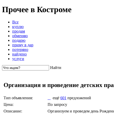
Прочее в Костроме
Все
куплю
продам
обменяю
подарю
приму в дар
потеряно
найдено
услуги
Найти
Организация и проведение детских пр
Тип объявления:
ещё
601
предложений
Цена:
По запросу
Описание:
Организуем и проведем день Рождени