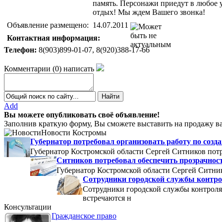
память. Персонажи приедут в любое уд
отдых! Мы ждем Вашего звонка!
Объявление размещено:
14.07.2011
Контактная информация:
Телефон:
8(903)899-01-07, 8(920)388-17-66
Комментарии
(
0
)
написать
Add
Вы можете опубликовать своё объявление!
Заполнив краткую форму, Вы сможете выставить на продажу ва
Новости Костромы
Губернатор потребовал организовать работу по со
Губернатор Костромской области Сергей Ситников потр
Ситников потребовал обеспечить прозрачнос
Губернатор Костромской области Сергей Ситник
Сотрудники городской службы контро
Сотрудники городской службы контроля
встречаются н
Консультации
Гражданское право