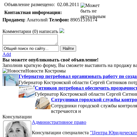
Объявление размещено:
02.08.2011
Контактная информация:
Продавец:
Анатолий
Телефон:
89051516174
Комментарии
(
0
)
написать
Add
Вы можете опубликовать своё объявление!
Заполнив краткую форму, Вы сможете выставить на продажу ва
Новости Костромы
Губернатор потребовал организовать работу по со
Губернатор Костромской области Сергей Ситников потр
Ситников потребовал обеспечить прозрачнос
Губернатор Костромской области Сергей Ситник
Сотрудники городской службы контро
Сотрудники городской службы контроля
встречаются н
Консультации
Административное право
Консультации специалиста
"Центра Юридических