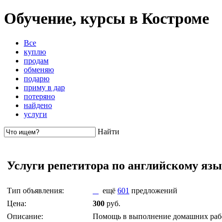
Обучение, курсы в Костроме
Все
куплю
продам
обменяю
подарю
приму в дар
потеряно
найдено
услуги
Найти
Услуги репетитора по английскому яз
Тип объявления:
ещё
601
предложений
Цена:
300
руб.
Описание:
Помощь в выполнение домашних работ