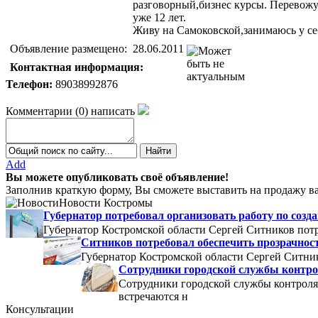
разговорный,бизнес курсы. Перевожу
уже 12 лет.
Живу на Самоковской,занимаюсь у себ
Объявление размещено:
28.06.2011
Контактная информация:
Телефон:
89038992876
Комментарии
(
0
)
написать
Add
Вы можете опубликовать своё объявление!
Заполнив краткую форму, Вы сможете выставить на продажу ва
Новости Костромы
Губернатор потребовал организовать работу по со
Губернатор Костромской области Сергей Ситников потр
Ситников потребовал обеспечить прозрачнос
Губернатор Костромской области Сергей Ситник
Сотрудники городской службы контро
Сотрудники городской службы контроля
встречаются н
Консультации