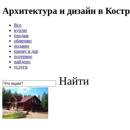
Архитектура и дизайн в Кост
Все
куплю
продам
обменяю
подарю
приму в дар
потеряно
найдено
услуги
Найти