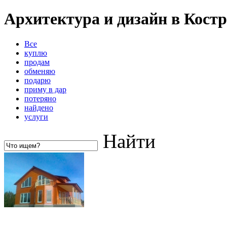
Архитектура и дизайн в Кост
Все
куплю
продам
обменяю
подарю
приму в дар
потеряно
найдено
услуги
Найти