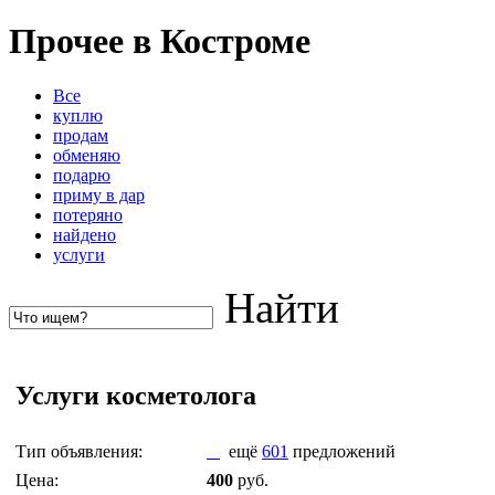
Прочее в Костроме
Все
куплю
продам
обменяю
подарю
приму в дар
потеряно
найдено
услуги
Найти
Услуги косметолога
Тип объявления:
ещё
601
предложений
Цена:
400
руб.