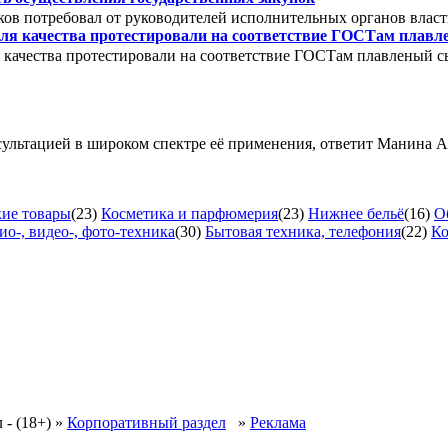
ов потребовал от руководителей исполнительных органов власт
ля качества протестировали на соответствие ГОСТам плав
 качества протестировали на соответствие ГОСТам плавленый с
сультацией в широком спектре её применения, ответит Манина 
ие товары
(23)
Косметика и парфюмерия
(23)
Нижнее бельё
(16)
О
ио-, видео-, фото-техника
(30)
Бытовая техника, телефония
(22)
Ко
 - (18+)
»
Корпоративный раздел
»
Реклама