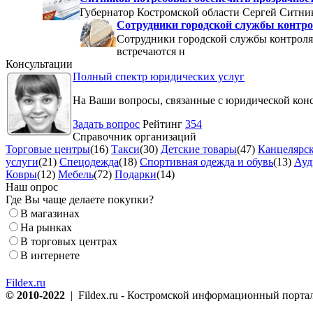
Губернатор Костромской области Сергей Ситник
Сотрудники городской службы контро
Сотрудники городской службы контроля
встречаются н
Консультации
Полный спектр юридических услуг
На Ваши вопросы, связанные с юридической кон
Задать вопрос
Рейтинг
354
Справочник организаций
Торговые центры
(16)
Такси
(30)
Детские товары
(47)
Канцелярск
услуги
(21)
Спецодежда
(18)
Спортивная одежда и обувь
(13)
Ауд
Ковры
(12)
Мебель
(72)
Подарки
(14)
Наш опрос
Где Вы чаще делаете покупки?
В магазинах
На рынках
В торговых центрах
В интернете
Fildex.ru
© 2010-2022
| Fildex.ru - Костромской информационный портал