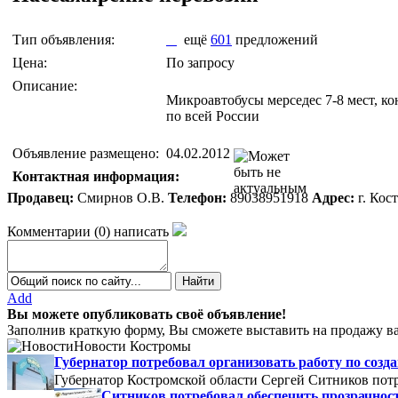
Тип объявления:
ещё
601
предложений
Цена:
По запросу
Описание:
Микроавтобусы мерседес 7-8 мест, к
по всей России
Объявление размещено:
04.02.2012
Контактная информация:
Продавец:
Смирнов О.В.
Телефон:
89038951918
Адрес:
г. Кос
Комментарии
(
0
)
написать
Add
Вы можете опубликовать своё объявление!
Заполнив краткую форму, Вы сможете выставить на продажу ва
Новости Костромы
Губернатор потребовал организовать работу по со
Губернатор Костромской области Сергей Ситников потр
Ситников потребовал обеспечить прозрачнос