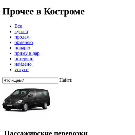
Прочее в Костроме
Все
куплю
продам
обменяю
подарю
приму в дар
потеряно
найдено
услуги
Найти
Пассажирские перевозки