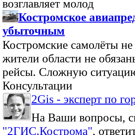
возглавляет молод
Костромское авиапре
убыточным
Костромские самолёты не 
жители области не обяза
рейсы. Сложную ситуацию
Консультации
2Gis - эксперт по го
На Ваши вопросы, с
"2ГИС.Кострома"
, ответ