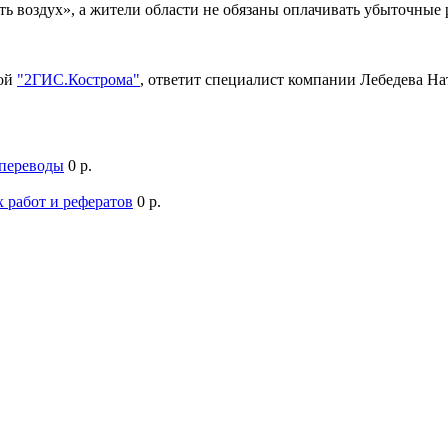
ть воздух», а жители области не обязаны оплачивать убыточны
мой
"2ГИС.Кострома"
, ответит специалист компании Лебедева Н
 переводы
0 р.
 работ и рефератов
0 р.