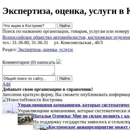
Экспертиза, оценка, услуги в
Поиск по названию организации, товарам, услугам или номеру
Всероссийское общество автомобилистов, костромское отделен
тел.: 31-36-80, 31-36-31
ул. Комсомольская , 46/3
Раздел:
Экспертиза, оценка, услуги
Комментарии
(
0
)
написать
Add
Добавьте свою организацию в справочник!
Заполнив краткую форму, Вы сможете опубликовать информаци
Новости Костромы
Управляющими компаниями, которые систематически
Управляющими компаниями, которые систематически не
Наталья Оленева: Мне по силам поднять с к
На поддержку государства заявилось и сельхозп
Костромское авиапредприятие может 