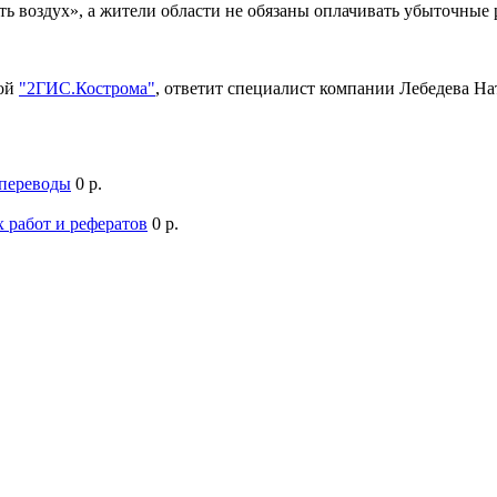
ть воздух», а жители области не обязаны оплачивать убыточны
мой
"2ГИС.Кострома"
, ответит специалист компании Лебедева Н
 переводы
0 р.
 работ и рефератов
0 р.