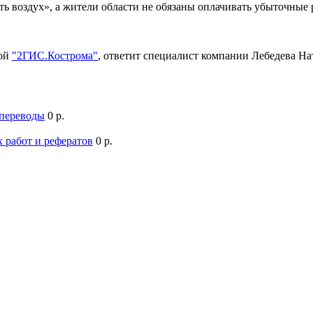
ть воздух», а жители области не обязаны оплачивать убыточны
мой
"2ГИС.Кострома"
, ответит специалист компании Лебедева Н
 переводы
0 р.
 работ и рефератов
0 р.