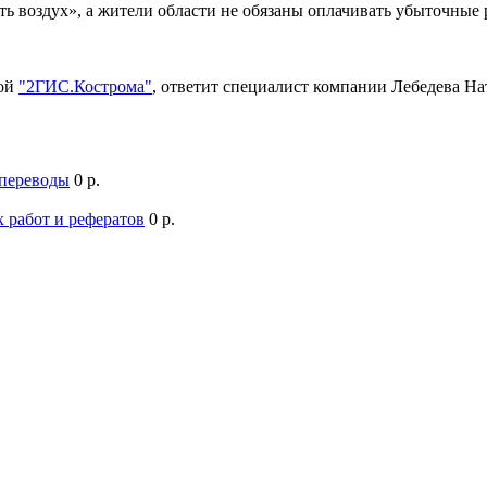
ть воздух», а жители области не обязаны оплачивать убыточны
мой
"2ГИС.Кострома"
, ответит специалист компании Лебедева Н
 переводы
0 р.
 работ и рефератов
0 р.