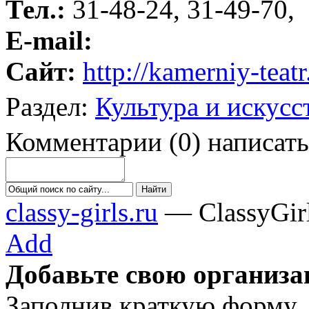
Тел.:
31-48-24, 31-49-70,
E-mail:
Сайт:
http://kamerniy-teatr
Раздел:
Культура и искусс
Комментарии
(
0
)
написать
classy-girls.ru
— ClassyGirls:
Add
Добавьте свою организа
Заполнив краткую форму,