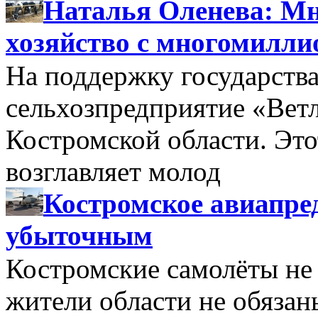
Наталья Оленева: Мн
хозяйство с многомилл
На поддержку государства
сельхозпредприятие «Вет
Костромской области. Этот
возглавляет молод
Костромское авиапре
убыточным
Костромские самолёты не 
жители области не обяза