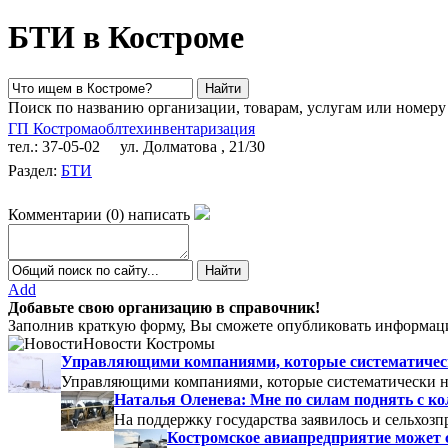
БТИ в Костроме
Поиск по названию организации, товарам, услугам или номеру
ГП Костромаоблтехинвентаризация
тел.: 37-05-02
ул. Долматова , 21/30
Раздел:
БТИ
Комментарии
(
0
)
написать
Add
Добавьте свою организацию в справочник!
Заполнив краткую форму, Вы сможете опубликовать информаци
Новости Костромы
Управляющими компаниями, которые систематически
Управляющими компаниями, которые систематически не
Наталья Оленева: Мне по силам поднять с к
На поддержку государства заявилось и сельхозп
Костромское авиапредприятие может 