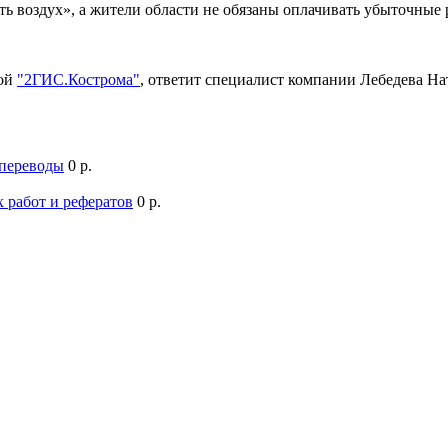
ть воздух», а жители области не обязаны оплачивать убыточны
мой
"2ГИС.Кострома"
, ответит специалист компании Лебедева Н
 переводы
0 р.
 работ и рефератов
0 р.