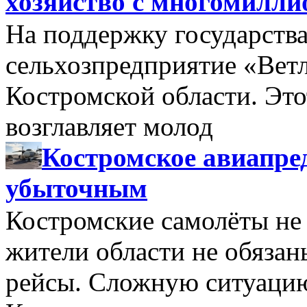
хозяйство с многомилл
На поддержку государства
сельхозпредприятие «Вет
Костромской области. Этот
возглавляет молод
Костромское авиапре
убыточным
Костромские самолёты не 
жители области не обяза
рейсы. Сложную ситуацию