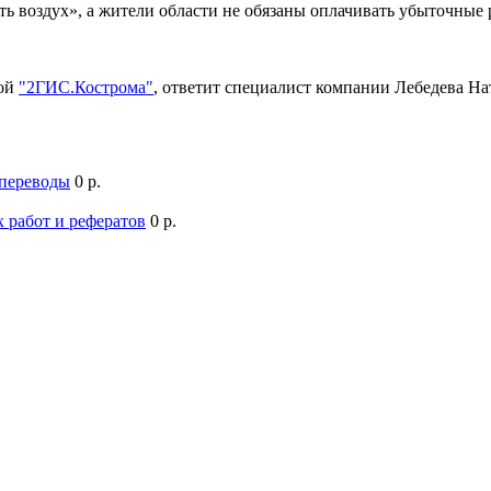
ть воздух», а жители области не обязаны оплачивать убыточны
мой
"2ГИС.Кострома"
, ответит специалист компании Лебедева Н
 переводы
0 р.
 работ и рефератов
0 р.