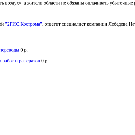
ть воздух», а жители области не обязаны оплачивать убыточны
мой
"2ГИС.Кострома"
, ответит специалист компании Лебедева Н
 переводы
0 р.
 работ и рефератов
0 р.