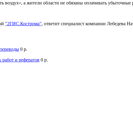
ть воздух», а жители области не обязаны оплачивать убыточны
мой
"2ГИС.Кострома"
, ответит специалист компании Лебедева Н
 переводы
0 р.
 работ и рефератов
0 р.