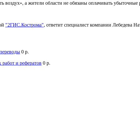
ть воздух», а жители области не обязаны оплачивать убыточны
мой
"2ГИС.Кострома"
, ответит специалист компании Лебедева Н
 переводы
0 р.
 работ и рефератов
0 р.