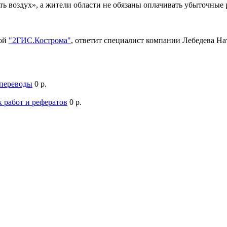
ть воздух», а жители области не обязаны оплачивать убыточны
мой
"2ГИС.Кострома"
, ответит специалист компании Лебедева Н
 переводы
0 р.
 работ и рефератов
0 р.