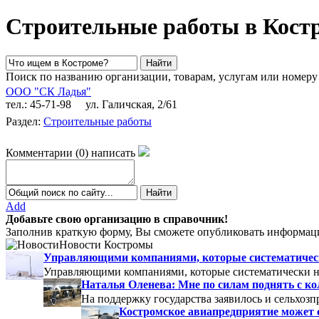
Строительные работы в Кост
Поиск по названию организации, товарам, услугам или номеру
ООО "СК Ладья"
тел.: 45-71-98
ул. Галичская, 2/61
Раздел:
Строительные работы
Комментарии
(
0
)
написать
Add
Добавьте свою организацию в справочник!
Заполнив краткую форму, Вы сможете опубликовать информаци
Новости Костромы
Управляющими компаниями, которые систематически
Управляющими компаниями, которые систематически не
Наталья Оленева: Мне по силам поднять с к
На поддержку государства заявилось и сельхозп
Костромское авиапредприятие может 