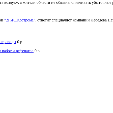
ть воздух», а жители области не обязаны оплачивать убыточны
мой
"2ГИС.Кострома"
, ответит специалист компании Лебедева Н
 переводы
0 р.
 работ и рефератов
0 р.