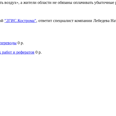
ть воздух», а жители области не обязаны оплачивать убыточны
мой
"2ГИС.Кострома"
, ответит специалист компании Лебедева Н
 переводы
0 р.
 работ и рефератов
0 р.