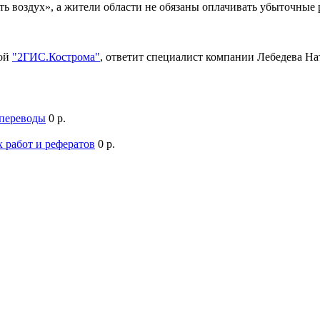
ть воздух», а жители области не обязаны оплачивать убыточны
мой
"2ГИС.Кострома"
, ответит специалист компании Лебедева Н
 переводы
0 р.
 работ и рефератов
0 р.