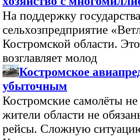
хозяйство с многомилл
На поддержку государства
сельхозпредприятие «Вет
Костромской области. Этот
возглавляет молод
Костромское авиапре
убыточным
Костромские самолёты не 
жители области не обяза
рейсы. Сложную ситуацию